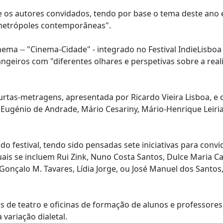
 e os autores convidados, tendo por base o tema deste ano
s metrópoles contemporâneas".
nema -- "Cinema-Cidade" - integrado no Festival IndieLisboa
angeiros com "diferentes olhares e perspetivas sobre a rea
tas-metragens, apresentada por Ricardo Vieira Lisboa, e o
 Eugénio de Andrade, Mário Cesariny, Mário-Henrique Leiria
s do festival, tendo sido pensadas sete iniciativas para conv
ais se incluem Rui Zink, Nuno Costa Santos, Dulce Maria C
Gonçalo M. Tavares, Lídia Jorge, ou José Manuel dos Santos
s de teatro e oficinas de formação de alunos e professore
variação dialetal.