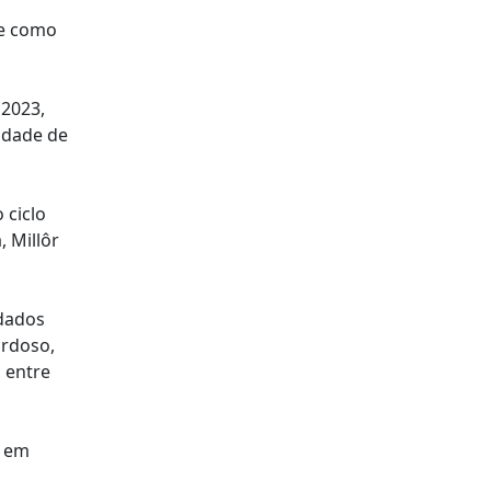
 e como
 2023,
lidade de
 ciclo
, Millôr
idados
ardoso,
, entre
s em