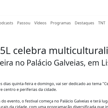
rent)
odcasts
Passou
Vídeos
Programas
Destaques
TNT
a 5L celebra multicultura
eira no Palácio Galveias, em L
 os dias quinta-feira e domingo, vai ser dedicado ao tema "C
e centro e periferias da cidade.
o evento, o festival começa no Palácio Galveias e terá lug
turais da cidade, com uma programação diversificada que in