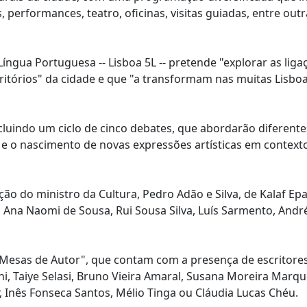
performances, teatro, oficinas, visitas guiadas, entre outr
 Língua Portuguesa -- Lisboa 5L -- pretende "explorar as liga
territórios" da cidade e que "a transformam nas muitas Lisbo
incluindo um ciclo de cinco debates, que abordarão diferente
ca e o nascimento de novas expressões artísticas em context
ão do ministro da Cultura, Pedro Adão e Silva, de Kalaf Ep
 Ana Naomi de Sousa, Rui Sousa Silva, Luís Sarmento, Andr
Mesas de Autor", que contam com a presença de escritore
hi, Taiye Selasi, Bruno Vieira Amaral, Susana Moreira Marqu
r, Inês Fonseca Santos, Mélio Tinga ou Cláudia Lucas Chéu.