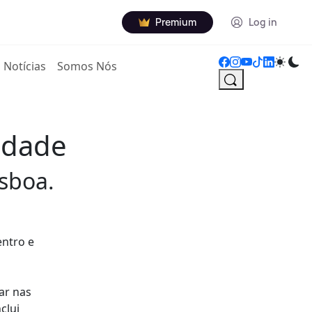
Premium
Log in
Notícias
Somos Nós
lidade
isboa.
entro e
ar nas
clui