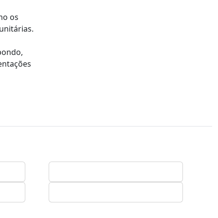
mo os
nitárias.
opondo,
sentações