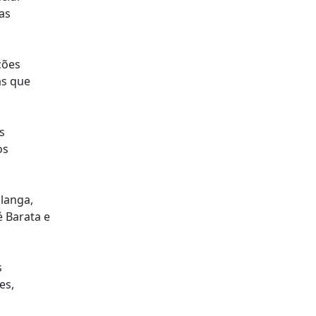
as
ções
as que
s
os
alanga,
é Barata e
s
es,