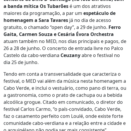
a banda mítica Os Tubarões
é um dos atrativos
maiores da programação, a par um
espetáculo de
homenagem a
Sara Tavares
já no dia de acesso
gratuito, o chamado “open day”, a 29 de junho.
Ferro
Gaita, Carmen Souza e Cesária Évora Orchestra
atuam também no MED, nos dias principais e pagos, de
26 a 28 de junho. O concerto de entrada livre no Palco
Castelo da cabo-verdiana
Ceuzany
abre o festival no
dia 25 de junho.
Tendo em conta a transversalidade que caracteriza o
festival, o MED vai além da música nesta homenagem a
Cabo Verde, e inclui o vestuário, como pano di terra, ou
a gastronomia, como o prato de cachupa ou a bebida
alcoólica grogue. Citado em comunicado, o diretor do
festival Carlos Carmo, “o país-convidado, Cabo Verde,
faz o casamento perfeito com Loulé, onde existe forte
comunidade cabo-verdiana e a relação entre a cidade e
o arquipélago não podia ser mais consistente”.