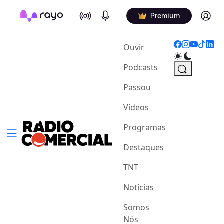
On Air
Podcasts
Log in
Premium
(current)
Ouvir
Podcasts
Passou
Vídeos
Programas
Destaques
TNT
Notícias
Somos
Nós