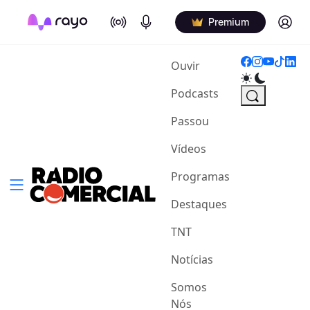
On Air
Podcasts
Log in
Premium
(current)
Ouvir
Podcasts
Passou
Vídeos
Programas
Destaques
TNT
Notícias
Somos
Nós