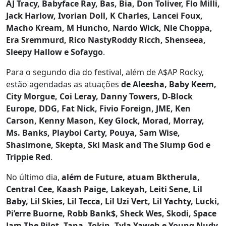
AJ Tracy, Babyface Ray, Bas, Bia, Don Toliver, Flo Milli,
Jack Harlow, Ivorian Doll, K Charles, Lancei Foux,
Macho Kream, M Huncho, Nardo Wick, Nle Choppa,
Era Sremmurd, Rico NastyRoddy Ricch, Shenseea,
Sleepy Hallow e Sofaygo
.
Para o segundo dia do festival, além de A$AP Rocky,
estão agendadas as atuações
de Aleesha, Baby Keem,
City Morgue, Coi Leray, Danny Towers, D-Block
Europe, DDG, Fat Nick, Fivio Foreign, JME, Ken
Carson, Kenny Mason, Key Glock, Morad, Morray,
Ms. Banks, Playboi Carty, Pouya, Sam Wise,
Shasimone, Skepta, Ski Mask and The Slump God e
Trippie Red
.
No último dia,
além de Future, atuam Bktherula,
Central Cee, Kaash Paige, Lakeyah, Leiti Sene, Lil
Baby, Lil Skies, Lil Tecca, Lil Uzi Vert, Lil Yachty, Lucki,
Pi’erre Buorne, Robb Bank$, Sheck Wes, Skodi, Space
Jam The Pilot, Tana, Tokin, Tyla Yaweh e Young Nudy
.