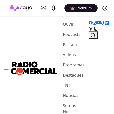
On Air
Podcasts
Log in
Premium
(current)
Ouvir
Podcasts
Passou
Vídeos
Programas
Destaques
TNT
Notícias
Somos
Nós