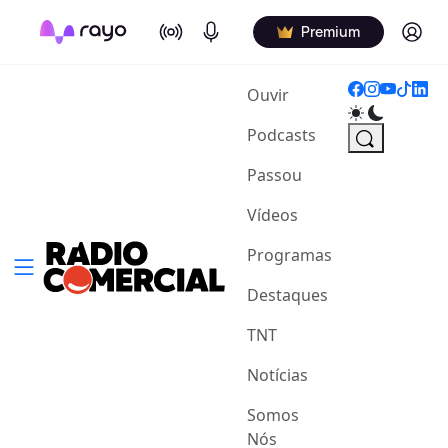
On Air
Podcasts
Log in
Premium
(current)
Ouvir
Podcasts
Passou
Vídeos
Programas
Destaques
TNT
Notícias
Somos
Nós