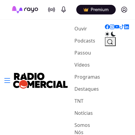
On Air
Podcasts
Log in
Premium
(current)
Ouvir
Podcasts
Passou
Vídeos
Programas
Destaques
TNT
Notícias
Somos
Nós