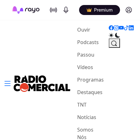
On Air
Podcasts
Log in
Premium
(current)
Ouvir
Podcasts
Passou
Vídeos
Programas
Destaques
TNT
Notícias
Somos
Nós