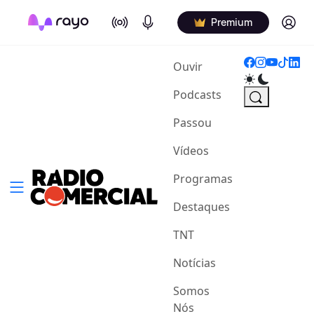
On Air
Podcasts
Log in
Premium
(current)
Ouvir
Podcasts
Passou
Vídeos
Programas
Destaques
TNT
Notícias
Somos
Nós