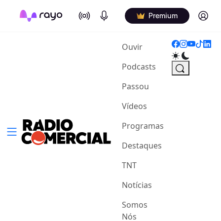
On Air
Podcasts
Log in
Premium
(current)
Ouvir
Podcasts
Passou
Vídeos
Programas
Destaques
TNT
Notícias
Somos
Nós