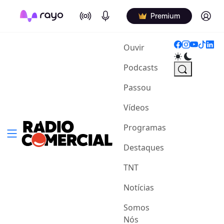
On Air
Podcasts
Log in
Premium
(current)
Ouvir
Podcasts
Passou
Vídeos
Programas
Destaques
TNT
Notícias
Somos
Nós