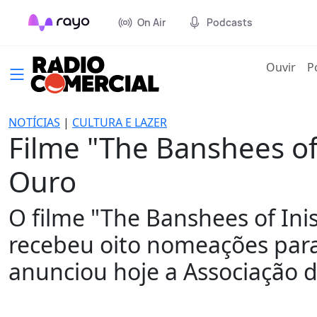
On Air
Podcasts
(cur
Ouvir
P
NOTÍCIAS
|
CULTURA E LAZER
Filme "The Banshees of
Ouro
O filme "The Banshees of Ini
recebeu oito nomeações para
anunciou hoje a Associação 