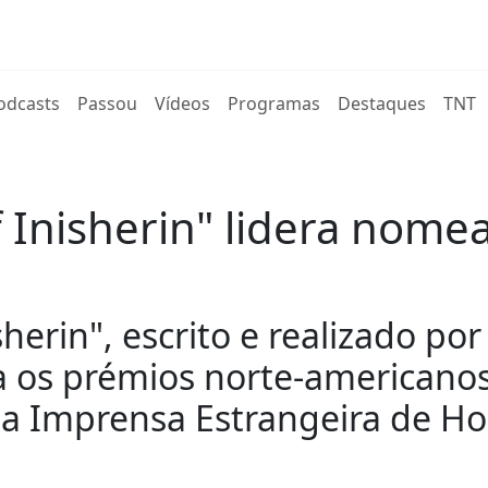
rent)
odcasts
Passou
Vídeos
Programas
Destaques
TNT
 Inisherin" lidera nome
sherin", escrito e realizado p
 os prémios norte-americanos
da Imprensa Estrangeira de Ho