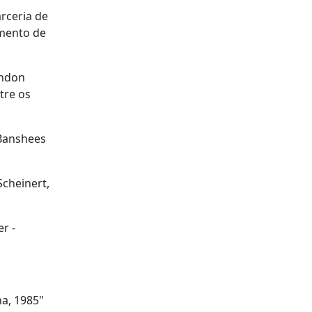
rceria de
umento de
ondon
tre os
 Banshees
cheinert,
r -
na, 1985"