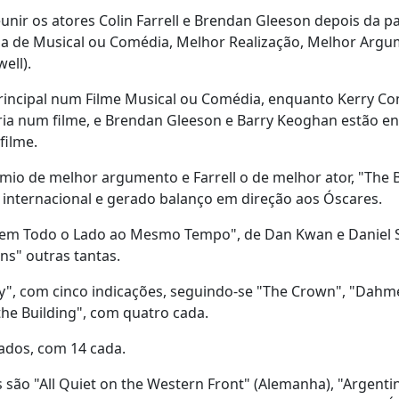
nir os atores Colin Farrell e Brendan Gleeson depois da pa
ia de Musical ou Comédia, Melhor Realização, Melhor Arg
ell).
 Principal num Filme Musical ou Comédia, enquanto Kerry C
ria num filme, e Brendan Gleeson e Barry Keoghan estão en
filme.
io de melhor argumento e Farrell o de melhor ator, "The
a internacional e gerado balanço em direção aos Óscares.
m Todo o Lado ao Mesmo Tempo", de Dan Kwan e Daniel S
ns" outras tantas.
ry", com cinco indicações, seguindo-se "The Crown", "Dahme
the Building", com quatro cada.
ados, com 14 cada.
 são "All Quiet on the Western Front" (Alemanha), "Argenti