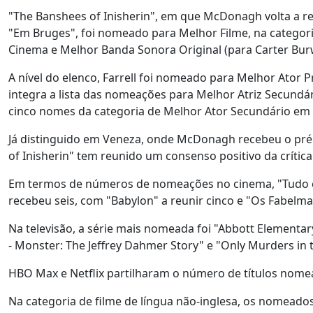
"The Banshees of Inisherin", em que McDonagh volta a reu
"Em Bruges", foi nomeado para Melhor Filme, na categor
Cinema e Melhor Banda Sonora Original (para Carter Burw
A nível do elenco, Farrell foi nomeado para Melhor Ator
integra a lista das nomeações para Melhor Atriz Secundá
cinco nomes da categoria de Melhor Ator Secundário em 
Já distinguido em Veneza, onde McDonagh recebeu o prém
of Inisherin" tem reunido um consenso positivo da crític
Em termos de números de nomeações no cinema, "Tudo e
recebeu seis, com "Babylon" a reunir cinco e "Os Fabelma
Na televisão, a série mais nomeada foi "Abbott Elementa
- Monster: The Jeffrey Dahmer Story" e "Only Murders in 
HBO Max e Netflix partilharam o número de títulos nome
Na categoria de filme de língua não-inglesa, os nomeados