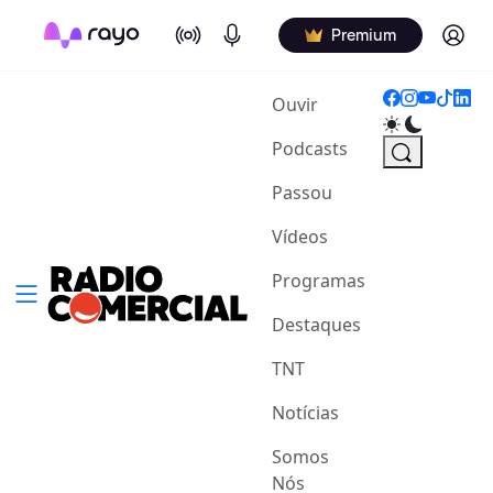
On Air
Podcasts
Log in
Premium
(current)
Ouvir
Podcasts
Passou
Vídeos
Programas
Destaques
TNT
Notícias
Somos
Nós