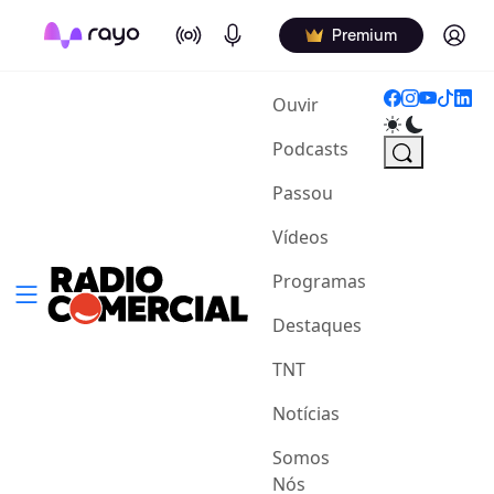
On Air
Podcasts
Log in
Premium
(current)
Ouvir
Podcasts
Passou
Vídeos
Programas
Destaques
TNT
Notícias
Somos
Nós