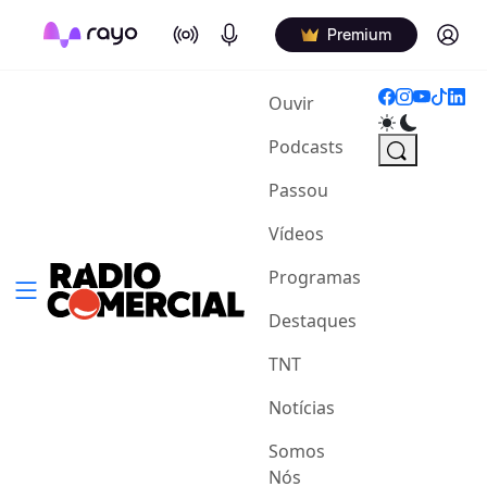
On Air
Podcasts
Log in
Premium
(current)
Ouvir
Podcasts
Passou
Vídeos
Programas
Destaques
TNT
Notícias
Somos
Nós