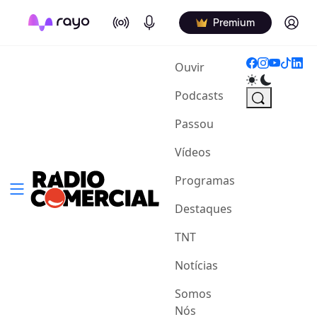
On Air
Podcasts
Log in
Premium
(current)
Ouvir
Podcasts
Passou
Vídeos
Programas
Destaques
TNT
Notícias
Somos
Nós