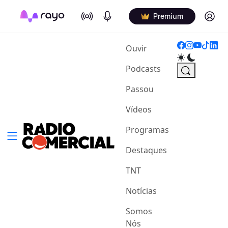
On Air
Podcasts
Log in
Premium
(current)
Ouvir
Podcasts
Passou
Vídeos
Programas
Destaques
TNT
Notícias
Somos
Nós