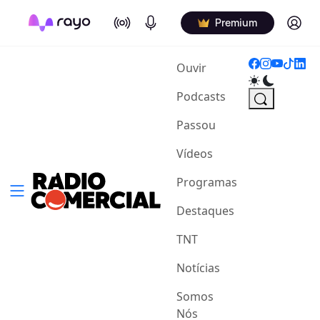
On Air
Podcasts
Log in
Premium
(current)
Ouvir
Podcasts
Passou
Vídeos
Programas
Destaques
TNT
Notícias
Somos
Nós