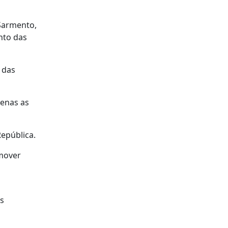
Sarmento,
unto das
 das
penas as
República.
omover
às