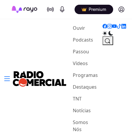
On Air
Podcasts
Log in
Premium
(current)
Ouvir
Podcasts
Passou
Vídeos
Programas
Destaques
TNT
Notícias
Somos
Nós