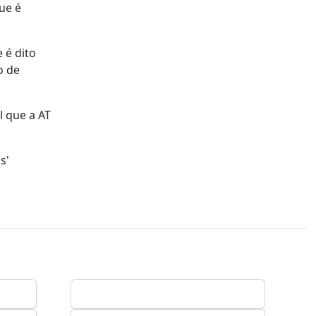
ue é
 é dito
o de
l que a AT
s'