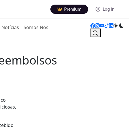
Premium
Log in
Notícias
Somos Nós
 reembolsos
ico
iciosas,
cebido