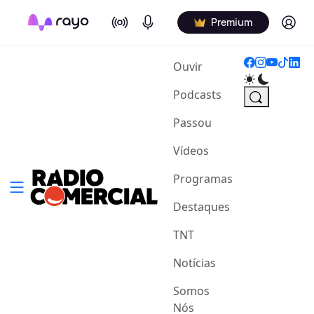
On Air
Podcasts
Log in
Premium
(current)
Ouvir
Podcasts
Passou
Vídeos
Programas
Destaques
TNT
Notícias
Somos
Nós