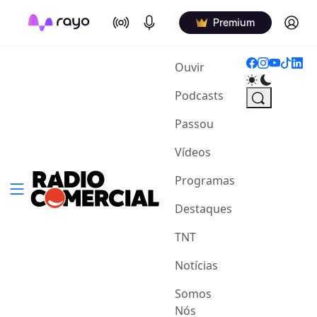
On Air
Podcasts
Log in
Premium
(current)
Ouvir
Podcasts
Passou
Vídeos
Programas
Destaques
TNT
Notícias
Somos
Nós