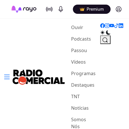
On Air
Podcasts
Log in
Premium
(current)
Ouvir
Podcasts
Passou
Vídeos
Programas
Destaques
TNT
Notícias
Somos
Nós