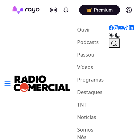
On Air
Podcasts
Log in
Premium
(current)
Ouvir
Podcasts
Passou
Vídeos
Programas
Destaques
TNT
Notícias
Somos
Nós