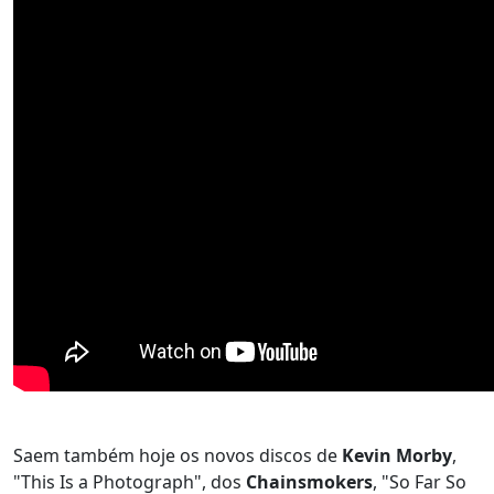
Saem também hoje os novos discos de
Kevin Morby
,
"This Is a Photograph", dos
Chainsmokers
, "So Far So