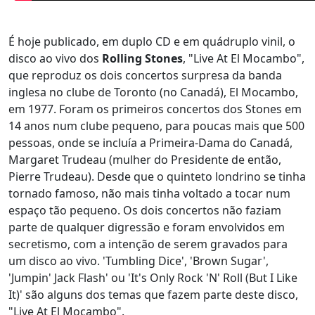
É hoje publicado, em duplo CD e em quádruplo vinil, o
disco ao vivo dos
Rolling Stones
, "Live At El Mocambo",
que reproduz os dois concertos surpresa da banda
inglesa no clube de Toronto (no Canadá), El Mocambo,
em 1977. Foram os primeiros concertos dos Stones em
14 anos num clube pequeno, para poucas mais que 500
pessoas, onde se incluía a Primeira-Dama do Canadá,
Margaret Trudeau (mulher do Presidente de então,
Pierre Trudeau). Desde que o quinteto londrino se tinha
tornado famoso, não mais tinha voltado a tocar num
espaço tão pequeno. Os dois concertos não faziam
parte de qualquer digressão e foram envolvidos em
secretismo, com a intenção de serem gravados para
um disco ao vivo. 'Tumbling Dice', 'Brown Sugar',
'Jumpin' Jack Flash' ou 'It's Only Rock 'N' Roll (But I Like
It)' são alguns dos temas que fazem parte deste disco,
"Live At El Mocambo".