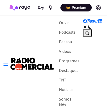
On Air
Podcasts
Log in
Premium
(current)
Ouvir
Podcasts
Passou
Vídeos
Programas
Destaques
TNT
Notícias
Somos
Nós