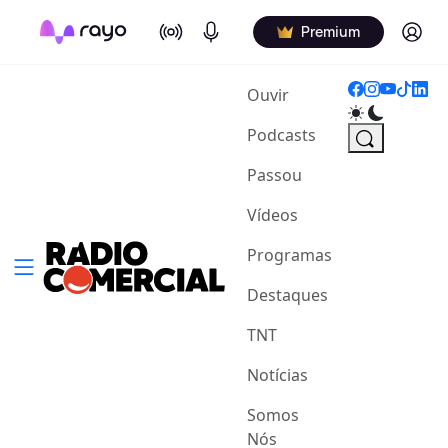
On Air
Podcasts
Log in
Premium
(current)
Ouvir
Podcasts
Passou
Vídeos
Programas
Destaques
TNT
Notícias
Somos
Nós