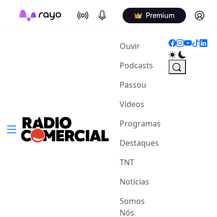
On Air
Podcasts
Log in
Premium
(current)
Ouvir
Podcasts
Passou
Vídeos
Programas
Destaques
TNT
Notícias
Somos
Nós