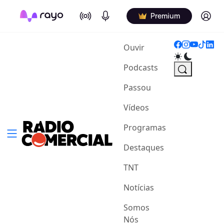
On Air
Podcasts
Log in
Premium
(current)
Ouvir
Podcasts
Passou
Vídeos
Programas
Destaques
TNT
Notícias
Somos
Nós