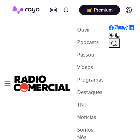
On Air
Podcasts
Log in
Premium
(current)
Ouvir
Podcasts
Passou
Vídeos
Programas
Destaques
TNT
Notícias
Somos
Nós