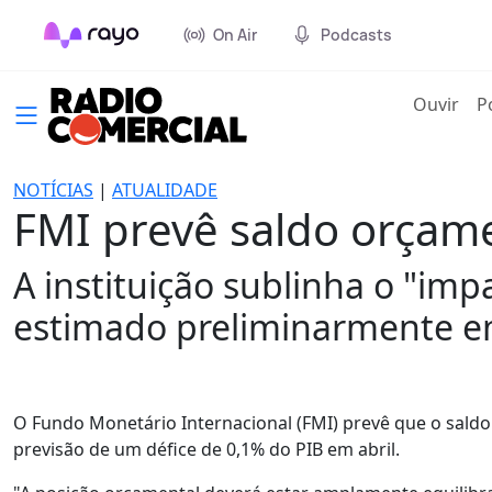
On Air
Podcasts
(cur
Ouvir
P
NOTÍCIAS
|
ATUALIDADE
FMI prevê saldo orçam
A instituição sublinha o "im
estimado preliminarmente em
O Fundo Monetário Internacional (FMI) prevê que o sald
previsão de um défice de 0,1% do PIB em abril.