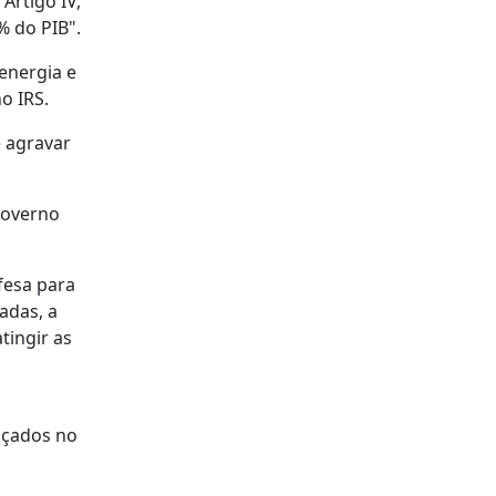
Artigo IV,
% do PIB".
energia e
o IRS.
e agravar
Governo
fesa para
adas, a
tingir as
nçados no