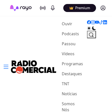
On Air
Podcasts
Log in
Premium
(current)
Ouvir
Podcasts
Passou
Vídeos
Programas
Destaques
TNT
Notícias
Somos
Nós