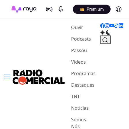
On Air
Podcasts
Log in
Premium
(current)
Ouvir
Podcasts
Passou
Vídeos
Programas
Destaques
TNT
Notícias
Somos
Nós