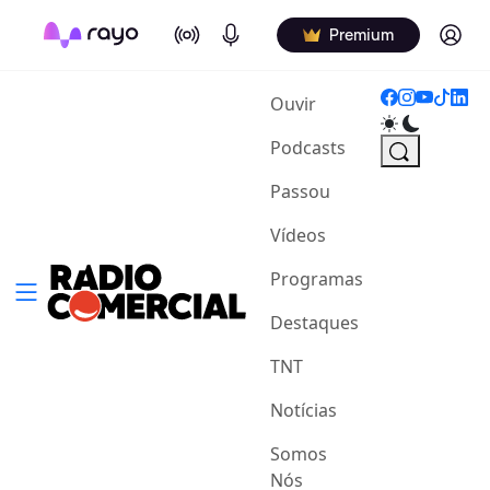
On Air
Podcasts
Log in
Premium
(current)
Ouvir
Podcasts
Passou
Vídeos
Programas
Destaques
TNT
Notícias
Somos
Nós