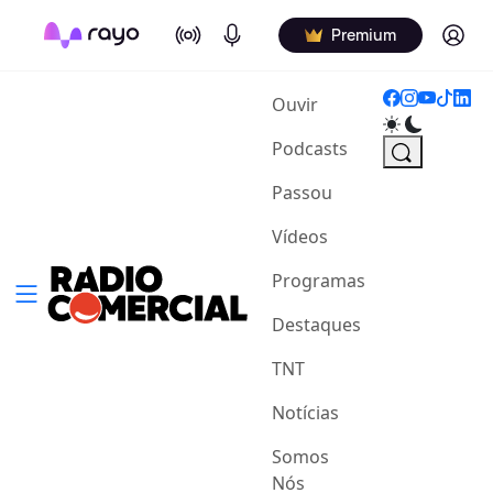
On Air
Podcasts
Log in
Premium
(current)
Ouvir
Podcasts
Passou
Vídeos
Programas
Destaques
TNT
Notícias
Somos
Nós