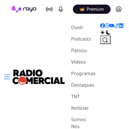
On Air
Podcasts
Log in
Premium
(current)
Ouvir
Podcasts
Passou
Vídeos
Programas
Destaques
TNT
Notícias
Somos
Nós