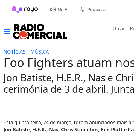
On Air
Podcasts
(cur
Ouvir
P
NOTÍCIAS
|
MÚSICA
Foo Fighters atuam nos
Jon Batiste, H.E.R., Nas e C
cerimónia de 3 de abril. Jun
Esta quinta-feira, 24 de março, foram anunciados mais a
Jon Batiste, H.E.R., Nas, Chris Stapleton, Ben Platt e R