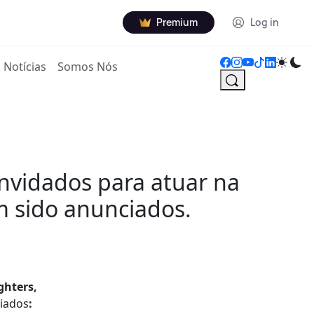
Premium
Log in
Notícias
Somos Nós
onvidados para atuar na
m sido anunciados.
ghters,
iados
: