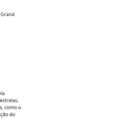
 Grand
ia
estrelas,
es, como o
ação do