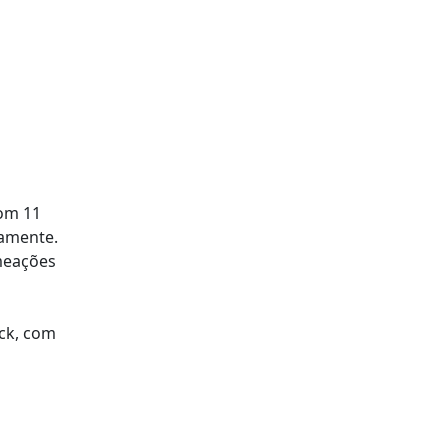
com 11
vamente.
omeações
ock, com