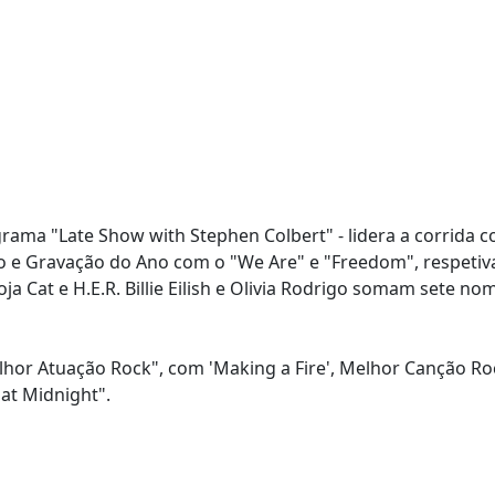
rama "Late Show with Stephen Colbert" - lidera a corrida 
o e Gravação do Ano com o "We Are" e "Freedom", respeti
oja Cat e H.E.R. Billie Eilish e Olivia Rodrigo somam sete n
lhor Atuação Rock", com 'Making a Fire', Melhor Canção R
at Midnight".