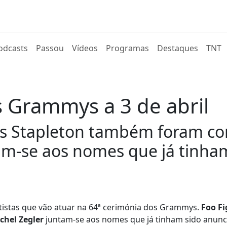
rent)
odcasts
Passou
Vídeos
Programas
Destaques
TNT
 Grammys a 3 de abril
hris Stapleton também foram c
tam-se aos nomes que já tinha
rtistas que vão atuar na 64ª cerimónia dos Grammys.
Foo Fi
achel Zegler
juntam-se aos nomes que já tinham sido anunc