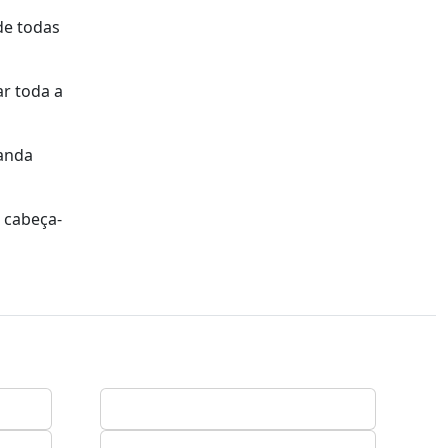
de todas
r toda a
banda
 cabeça-