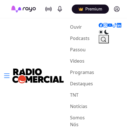
On Air
Podcasts
Log in
Premium
(current)
Ouvir
Podcasts
Passou
Vídeos
Programas
Destaques
TNT
Notícias
Somos
Nós