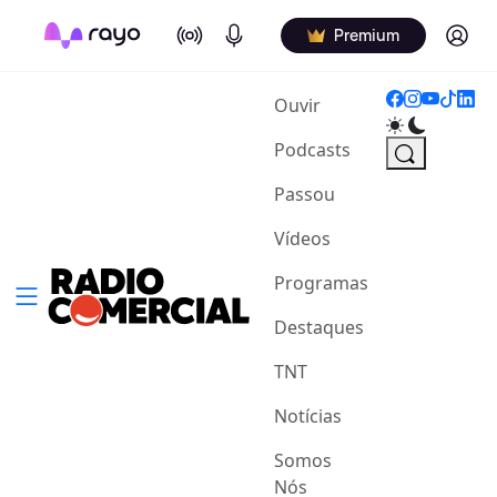
On Air
Podcasts
Log in
Premium
(current)
Ouvir
Podcasts
Passou
Vídeos
Programas
Destaques
TNT
Notícias
Somos
Nós