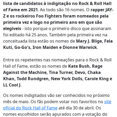
lista de candidatos à indigitação no Rock & Roll Hall
of Fame em 2021
. Ao todo são 16 nomes. O
rapper JAY-
Z e os rockeiros Foo Fighters foram nomeados pela
primeira vez e logo no primeiro ano em que são
elegíveis
- isto porque o primeiro disco que assinaram
foi editado há 25 anos. Também pela primeira vez na
conceituada lista estão os nomes de
Mary J. Blige, Fela
Kuti, Go-Go's, Iron Maiden e Dionne Warwick
.
Entre os repetentes nas nomeações para o Rock & Roll
Hall of Fame, estão os nomes de
Kate Bush, Rage
Against the Machine, Tina Turner, Devo, Chaka
Khan, Todd Rundgren, New York Dolls, Carole King e
LL Cool J
.
Os nomes indigitados vão ser conhecidos no próximo
mês de maio. Os fãs podem votar nos favoritos no
site
oficial do Rock Hall of Fame
até dia 30 de abril. Os
nomes escolhidos serão apurados com a votação do