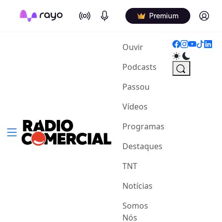
On Air
Podcasts
Log in
Premium
(current)
Ouvir
Podcasts
Passou
Vídeos
Programas
Destaques
TNT
Notícias
Somos
Nós