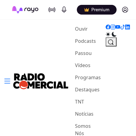
On Air
Podcasts
Log in
Premium
(current)
Ouvir
Podcasts
Passou
Vídeos
Programas
Destaques
TNT
Notícias
Somos
Nós