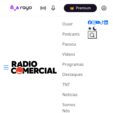
On Air
Podcasts
Log in
Premium
(current)
Ouvir
Podcasts
Passou
Vídeos
Programas
Destaques
TNT
Notícias
Somos
Nós