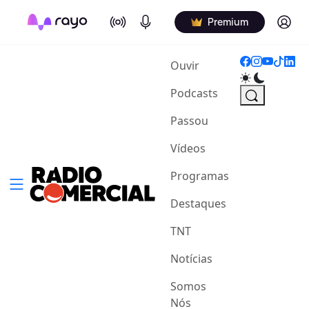
On Air
Podcasts
Log in
Premium
(current)
Ouvir
Podcasts
Passou
Vídeos
Programas
Destaques
TNT
Notícias
Somos
Nós