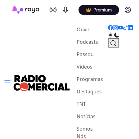
On Air
Podcasts
Log in
Premium
(current)
Ouvir
Podcasts
Passou
Vídeos
Programas
Destaques
TNT
Notícias
Somos
Nós