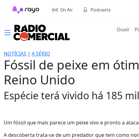
On Air
Podcasts
(cur
Ouvir
P
NOTÍCIAS
|
A SÉRIO
Fóssil de peixe em óti
Reino Unido
Espécie terá vivido há 185 mi
Um fóssil que mais parece um peixe vivo e pronto a ataca
A descoberta trata-se de um predador que tem como nom