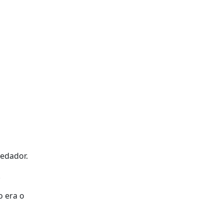
redador.
.
o era o