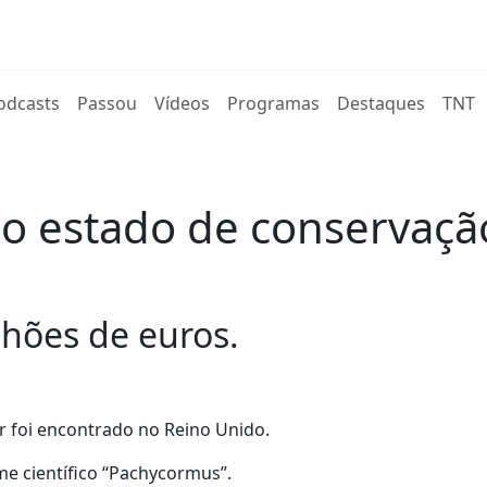
rent)
odcasts
Passou
Vídeos
Programas
Destaques
TNT
mo estado de conservaç
lhões de euros.
r foi encontrado no Reino Unido.
e científico “Pachycormus”.