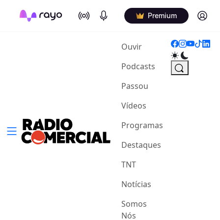
On Air
Podcasts
Log in
Premium
(current)
Ouvir
Podcasts
Passou
Vídeos
Programas
Destaques
TNT
Notícias
Somos
Nós