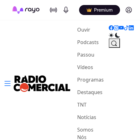
On Air
Podcasts
Log in
Premium
(current)
Ouvir
Podcasts
Passou
Vídeos
Programas
Destaques
TNT
Notícias
Somos
Nós