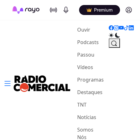
On Air
Podcasts
Log in
Premium
(current)
Ouvir
Podcasts
Passou
Vídeos
Programas
Destaques
TNT
Notícias
Somos
Nós