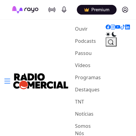
On Air
Podcasts
Log in
Premium
(current)
Ouvir
Podcasts
Passou
Vídeos
Programas
Destaques
TNT
Notícias
Somos
Nós