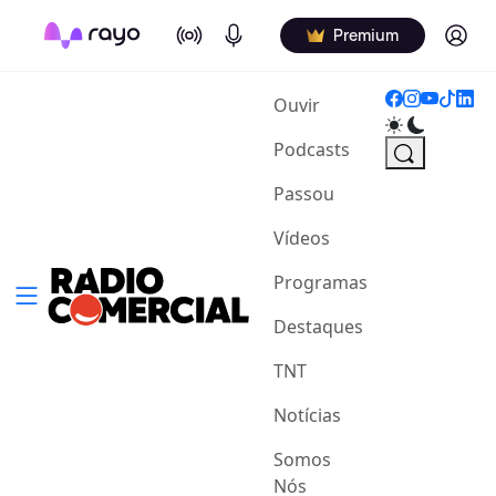
On Air
Podcasts
Log in
Premium
(current)
Ouvir
Podcasts
Passou
Vídeos
Programas
Destaques
TNT
Notícias
Somos
Nós